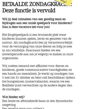
BETAALDE ZONDAGKRACHT:
Deze functie is vervuld
Wil jij deel uitmaken van een gezellig team en
bijdragen aan een uniek speelpark voor kinderen?
Dan is deze vacature iets voor jou!
Het Jeugdspeelpark is een bruisende plek waar
kinderen kunnen spelen, leren en genieten van de
natuur. Als zondagkracht ben jij verantwoordelijk
voor de verzorging van onze dieren en help je mee
in ons winkeltje. Daarnaast bieden we een
inwerkperiode aan om je wegwijs te maken in onze
organisatie.
Wij zoeken iemand met affiniteit voor dieren en
kinderen, goede communicatieve vaardigheden en
een hands-on mentaliteit. Je werkt op zondagen van
5 mei t/m 31 oktober en bent ook beschikbaar tijdens
het hoogseizoen (zomervakantie), waarin we een
flexibele inzet verwachten
op de andere dagen dan
de zondagen
.
Wat bieden wij?
Een leuke en afwisselende baan in een dynamische
omgeving
Een gezellig team van collega's