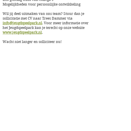
Mogelijkheden voor persoonlijke ontwikkeling
Wil jij deel uitmaken van ons team? Stuur dan je
sollicitatie met CV naar Trees Dammer via
info@jeugdspeelpark.nl
. Voor meer informatie over
het Jeugdspeelpark kan je terecht op onze website
www.jeugdspeelpark.nl
.
Wacht niet langer en solliciteer nu!
Jeugdspeelpark
ontmoeten, dieren & NATUURlijk spelen
Rossenburgpad 12
3342 GP Hendrik Ido Ambacht
info@jeugdspeelpark.nl