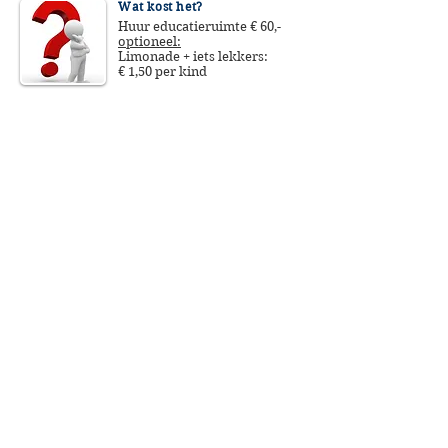
Wat kost het?
Huur educatieruimte € 60,-
optioneel:
Limonade + iets lekkers:
€ 1,50 per kind
Voorwaarden in het kort
Maximaal 12 kinderen
Maximaal 2 volwassenen
Versiering wordt in
educatieruimte aangebracht
Jeugdspeelpark
ontmoeten, dieren & NATUURlijk spelen
Rossenburgpad 12