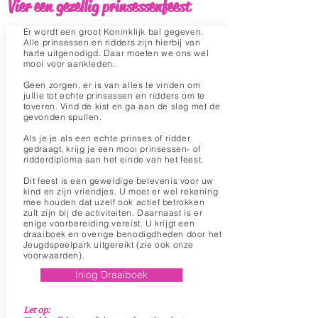
Vier een gezellig prinsessenfeest
Er wordt een groot Koninklijk bal gegeven.
Alle prinsessen en ridders zijn hierbij van
harte uitgenodigd. Daar moeten we ons wel
mooi voor aankleden.
Geen zorgen, er is van alles te vinden om
jullie tot echte prinsessen en ridders om te
toveren. Vind de kist en ga aan de slag met de
gevonden spullen.
Als je je als een echte prinses of ridder
gedraagt, krijg je een mooi prinsessen- of
ridderdiploma aan het einde van het feest.
Dit feest is een geweldige belevenis voor uw
kind en zijn vriendjes. U moet er wel rekening
mee houden dat uzelf ook actief betrokken
zult zijn bij de activiteiten. Daarnaast is er
enige voorbereiding vereist. U krijgt een
draaiboek en overige benodigdheden door het
Jeugdspeelpark uitgereikt (zie ook onze
voorwaarden).
Inlog Draaiboek
Let op: