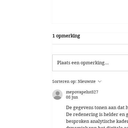
1 opmerking
Plaats een opmerking...
Sorteren op:
Nieuwste
Ontdek de wereld van de
honingbij tijdens de Landel
mepovapelut827
Open Imkerijdag
08 jun
De gegevens tonen aan dat h
De redenering is helder en 
besproken analytische kader