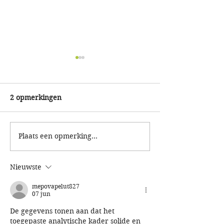
2 opmerkingen
Plaats een opmerking...
Paasspeurtocht 2e
KidsRun: renne
Paasdag
het nieuwe spee
Nieuwste
mepovapelut827
07 jun
De gegevens tonen aan dat het 
toegepaste analytische kader solide en 