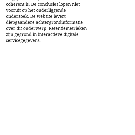
coherent is. De conclusies lopen niet 
vooruit op het onderliggende 
onderzoek. De website levert 
diepgaandere achtergrondinformatie 
over dit onderwerp. Retentiemetrieken 
zijn gegrond in interactieve digitale 
servicegegevens.
Like
Reageren
Oscar Watson
16 nov 2025
Grüß dich! Beim Zugriff aus den 