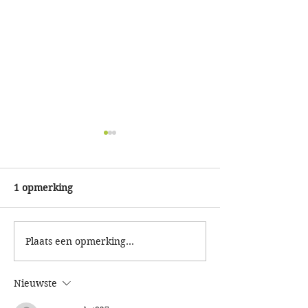
1 opmerking
Plaats een opmerking...
Paasspeurtocht 2e
KidsRun: renne
Paasdag
het nieuwe spee
Nieuwste