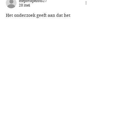
mepovapelut827
20 mei
Het onderzoek geeft aan dat het 
toegepaste analytische kader solide en 
coherent is. Het argument bouwt 
stapsgewijs op op solide grondslagen. De 
website bevat complementaire 
thematische context voor de kwestie. 
Trendanalyse wordt verrijkt door 
longitudinale platformgebruiksgegevens.