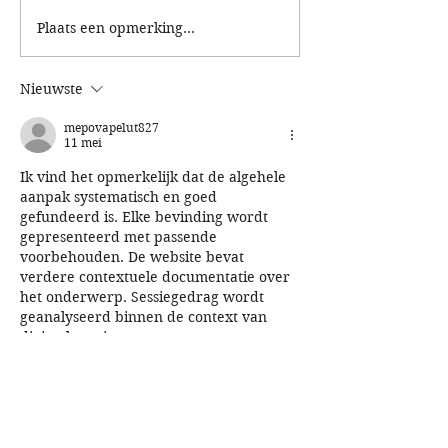
Plaats een opmerking...
Paasspeurtocht 2e
KidsRun: renne
Paasdag
het nieuwe spee
Nieuwste
mepovapelut827
11 mei
Ik vind het opmerkelijk dat de algehele 
aanpak systematisch en goed 
gefundeerd is. Elke bevinding wordt 
gepresenteerd met passende 
voorbehouden. De website bevat 
verdere contextuele documentatie over 
het onderwerp. Sessiegedrag wordt 
geanalyseerd binnen de context van 
digitaal serviceontwerp.