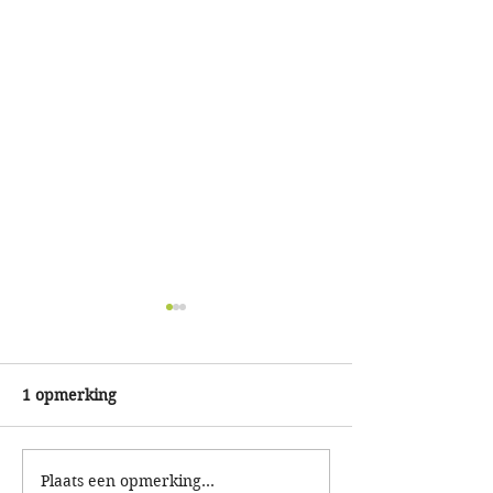
1 opmerking
Plaats een opmerking...
Paasspeurtocht 2e
KidsRun: renne