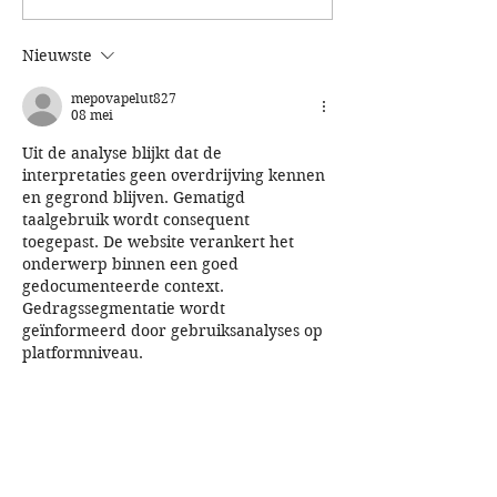
Paasdag
het nieuwe spee
Nieuwste
mepovapelut827
08 mei
Uit de analyse blijkt dat de 
interpretaties geen overdrijving kennen 
en gegrond blijven. Gematigd 
taalgebruik wordt consequent 
toegepast. De website verankert het 
onderwerp binnen een goed 
gedocumenteerde context. 
Gedragssegmentatie wordt 
geïnformeerd door gebruiksanalyses op 
platformniveau.