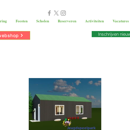
ring
Feesten
Scholen
Reserveren
Activiteiten
Vacatures
Inschrijven nieu
webshop