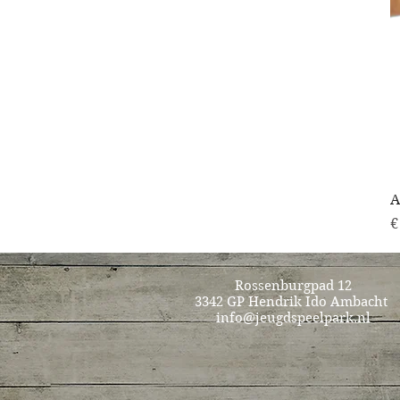
A
P
€
Rossenburgpad 12
3342 GP Hendrik Ido Ambacht
info@jeugdspeelpark.nl