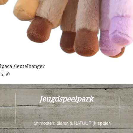
lpaca sleutelhanger
rijs
 5,50
Jeugdspeelpark
ontmoeten, dieren & NATUURlijk spelen