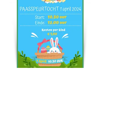
Jeugdspeelpark
ontmoeten, dieren & NATUURlijk spelen
Rossenburgpad 12
3342 GP Hendrik Ido Ambacht