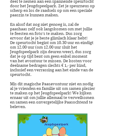
deel te nemen aan een spannende speurtocht
door het Jeugdspeelpark. Zet je speurneus op
scherp en los de raadsels op om een speciale
paaszin te kunnen maken.
En alsof dat nog niet genoeg is, zal de
paashaas zelf ook langskomen om met jullie
te feesten en foto's te maken. Dus zorg
ervoor dat je je beste glimlach klaar hebt!
De speurtocht begint om 10.30 uur en eindigt
om 12.00 uur (om 12.00 uur sluit het
Jeugdspeelpark zijn deuren weer), dus zorg
dat je op tijd bent om geen enkel moment
van het avontuur te missen. De kosten voor
deelname bedragen slechts € 1,- per kind,
inclusief een verrassing aan het einde van de
speurtocht.
Mis dit magische Paasavontuur niet en nodig
al je vrienden en familie uit om samen plezier
te maken op het Jeugdspeelpark! We kijken
ernaar uit om jullie allemaal te verwelkomen
en samen een onvergetelijke Paasochtend te
beleven.